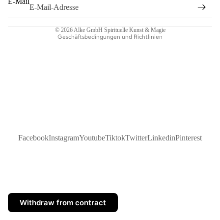
E-Mail
Kontaktinformationen
Versand
© 2026
Alke GmbH Spirituelle Kunst & Magie
Geschäftsbedingungen und Richtlinien
Facebook
Instagram
Youtube
Tiktok
Twitter
Linkedin
Pinterest
Withdraw from contract