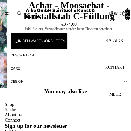
Achat - Moosachat -
Alke GmbH Spirituelle Kunst &
Artikel
Warenk
Kristallstab C-Füllung
HOME
Magie
insgesa
0
€374,00
Inkl. Steuern. Versandkosten werden beim Checkout berechnet.
KATALOG
IN DEN WARENKORB LEGEN
DESCRIPTION
KONTAKT
CARE
DESIGN
BILD
You may also like
IM
MEHR
VOLLBILDMODUS
Datenschutzerklärung
ÖFFNEN
Shop
Suche
Impressum
About us
AGB
Connect
Sign up for our newsletter
Widerrufsrecht