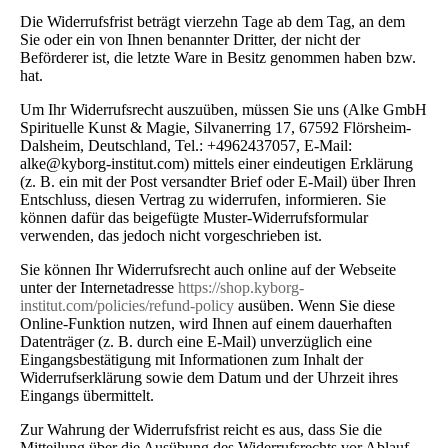
Die Widerrufsfrist beträgt vierzehn Tage ab dem Tag, an dem
Sie oder ein von Ihnen benannter Dritter, der nicht der
Beförderer ist, die letzte Ware in Besitz genommen haben bzw.
hat.
Um Ihr Widerrufsrecht auszuüben, müssen Sie uns (Alke GmbH
Spirituelle Kunst & Magie, Silvanerring 17, 67592 Flörsheim-
Dalsheim, Deutschland, Tel.: +4962437057, E-Mail:
alke@kyborg-institut.com) mittels einer eindeutigen Erklärung
(z. B. ein mit der Post versandter Brief oder E-Mail) über Ihren
Entschluss, diesen Vertrag zu widerrufen, informieren. Sie
können dafür das beigefügte Muster-Widerrufsformular
verwenden, das jedoch nicht vorgeschrieben ist.
Sie können Ihr Widerrufsrecht auch online auf der Webseite
unter der Internetadresse
https://shop.kyborg-
institut.com/policies/refund-policy
ausüben. Wenn Sie diese
Online-Funktion nutzen, wird Ihnen auf einem dauerhaften
Datenträger (z. B. durch eine E-Mail) unverzüglich eine
Eingangsbestätigung mit Informationen zum Inhalt der
Widerrufserklärung sowie dem Datum und der Uhrzeit ihres
Eingangs übermittelt.
Zur Wahrung der Widerrufsfrist reicht es aus, dass Sie die
Mitteilung über die Ausübung des Widerrufsrechts vor Ablauf